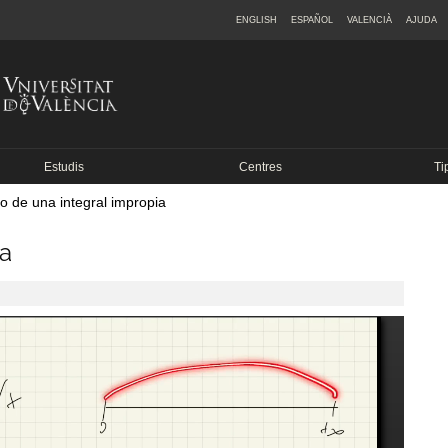
ENGLISH
ESPAÑOL
VALENCIÀ
AJUDA
Estudis
Centres
Ti
o de una integral impropia
ia