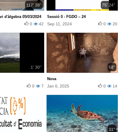
117' 38''
75' 24''
i d'àlgebra 05/03/2024
Sessió 0 - FGDO – 24
0
42
Sep 11, 2024
0
20
1' 30''
58''
Nova
0
7
Jan 6, 2025
0
14
31''