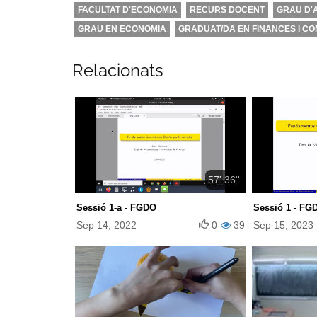
FACULTAT D'ECONOMIA
RECURS DOCENT
GRAU D'A
GRAU EN ECONOMIA
GRADUAT/DA EN FINANCES I CO
Relacionats
57' 36''
Sessió 1-a - FGDO
Sessió 1 - FGD
Sep 14, 2022
0
39
Sep 15, 2023