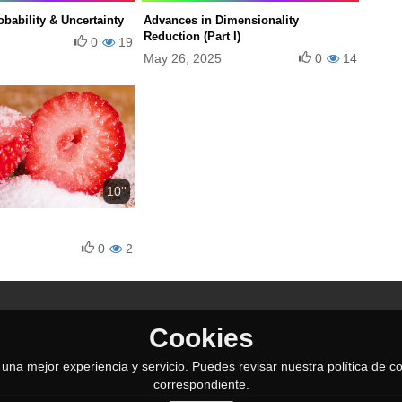
obability & Uncertainty
Advances in Dimensionality
Reduction (Part I)
0
19
May 26, 2025
0
14
10''
0
2
Cookies
le una mejor experiencia y servicio. Puedes revisar nuestra política de
correspondiente.