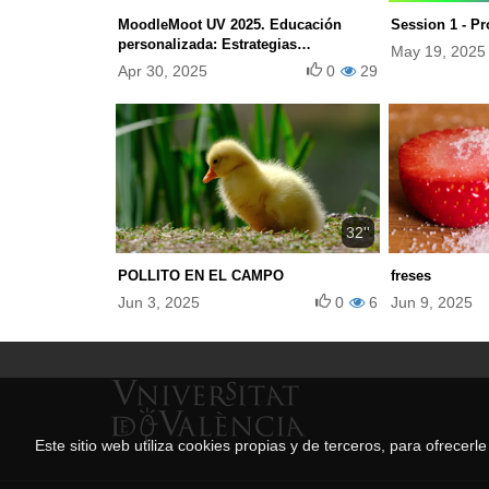
MoodleMoot UV 2025. Educación
Session 1 - Pr
personalizada: Estrategias
May 19, 2025
innovadoras para optimizar la oferta
Apr 30, 2025
0
29
académica y el proceso de admisión.
32''
POLLITO EN EL CAMPO
freses
Jun 3, 2025
0
6
Jun 9, 2025
Este sitio web utiliza cookies propias y de terceros, para ofrecer