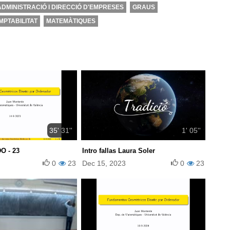
DMINISTRACIÓ I DIRECCIÓ D'EMPRESES
GRAUS
MPTABILITAT
MATEMÀTIQUES
35' 31''
1' 05''
O - 23
Intro fallas Laura Soler
0
23
Dec 15, 2023
0
23