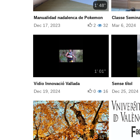
1' 48''
Manualidad nadalenca de Pokemon
Classe Seminar
Dec 17, 2023
2
32
Mar 6, 2024
1' 01''
Vidio Innovació Vallada
Sense títol
Dec 19, 2024
0
16
Dec 25, 2024
33''