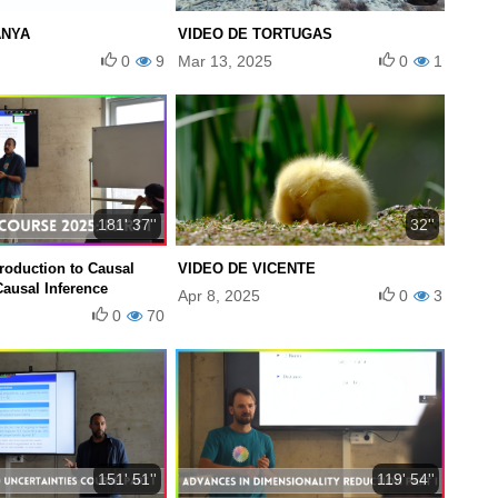
ANYA
VIDEO DE TORTUGAS
0
9
Mar 13, 2025
0
1
181' 37''
32''
troduction to Causal
VIDEO DE VICENTE
ausal Inference
Apr 8, 2025
0
3
0
70
151' 51''
119' 54''