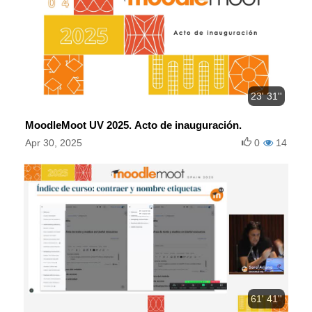
23' 31''
MoodleMoot UV 2025. Acto de inauguración.
Apr 30, 2025
0
14
61' 41''