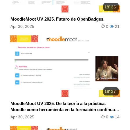
18' 35''
MoodleMoot UV 2025. Futuro de OpenBadges.
Apr 30, 2025
0
21
18' 37''
MoodleMoot UV 2025. De la teoría a la práctica:
Moodle como herramienta en la formación continua
universitaria.
Apr 30, 2025
0
14