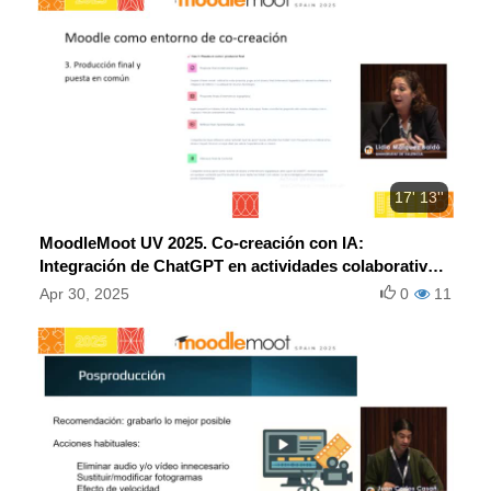
17' 13''
MoodleMoot UV 2025. Co-creación con IA:
Integración de ChatGPT en actividades colaborativas
en Moodle para potenciar la creatividad del
Apr 30, 2025
0
11
alumnado.