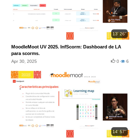
13' 26''
MoodleMoot UV 2025. InfScorm: Dashboard de LA
para scorms.
Apr 30, 2025
0
6
14' 57''