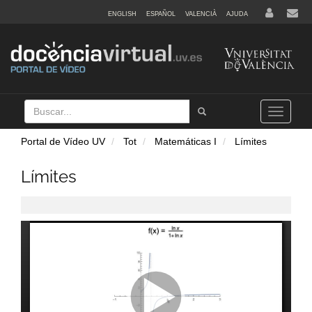
ENGLISH
ESPAÑOL
VALENCIÀ
AJUDA
Buscar
Tramet
Toggle
navigation
Portal de Vídeo UV
Tot
Matemáticas I
Límites
Límites