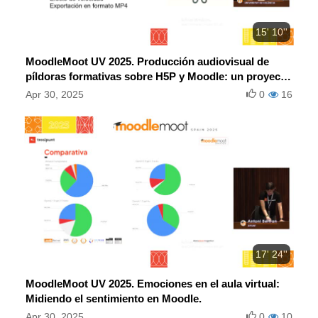
15' 10''
MoodleMoot UV 2025. Producción audiovisual de
píldoras formativas sobre H5P y Moodle: un proyecto
de innovación en la UV.
Apr 30, 2025
0
16
17' 24''
MoodleMoot UV 2025. Emociones en el aula virtual:
Midiendo el sentimiento en Moodle.
Apr 30, 2025
0
10