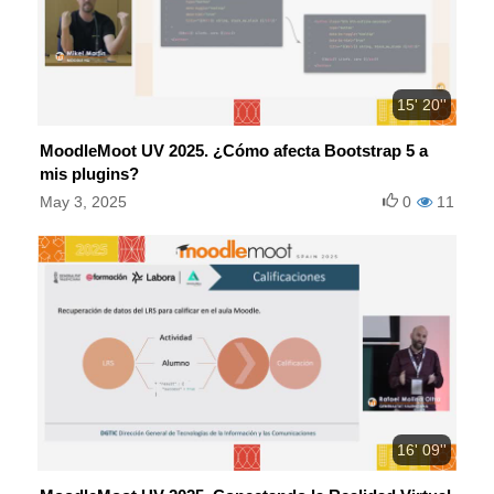
15' 20''
MoodleMoot UV 2025. ¿Cómo afecta Bootstrap 5 a
mis plugins?
May 3, 2025
0
11
16' 09''