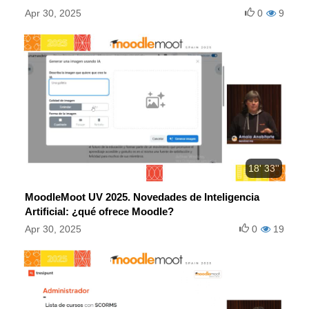
Moodle.
Apr 30, 2025
0
9
18' 33''
MoodleMoot UV 2025. Novedades de Inteligencia
Artificial: ¿qué ofrece Moodle?
Apr 30, 2025
0
19